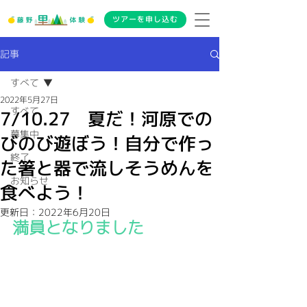
ツアーを申し込む
記事
すべて
2022年5月27日
すべて
7/10.27 夏だ！河原での
募集中
びのび遊ぼう！自分で作っ
終了
た箸と器で流しそうめんを
お知らせ
食べよう！
更新日：
2022年6月20日
満員となりました