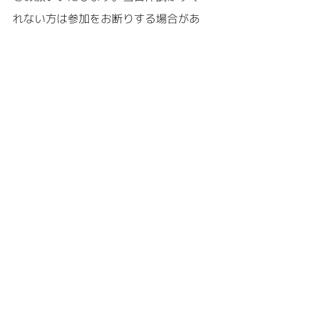
れない方は参加をお断りする場合があ
ります。
※ご希望の日にちを必ず明記してくだ
さい。
ツアーのお申し込みは
こ
ちら
から