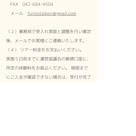
FAX
042-684-9504
メール
fujinotaiken＠gmail.com
（２）事務局で受入れ家庭と調整を行い確定
後、メールでお客様にご連絡いたします。
（４） ツアー料金をお支払いください。
実施５日前までに運営協議会の郵便口座に、
所定の体験料をお振込ください。 期限まで
にご入金が確認できない場合は、受付が完了
せず、お申込みの受付けをいたしかねます。
《お振込先》
ゆうちょ銀行
ゆうちょ間の場合 記号10290 番号
26009591
他銀行からの場合 店名〇二八（ゼロ二ハ