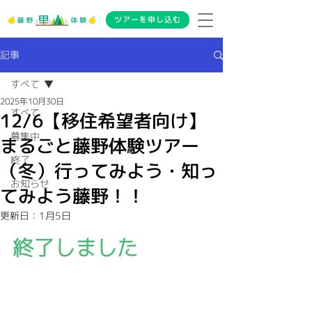
ツアーを申し込む
記事
すべて
2025年10月30日
すべて
12/6【移住希望者向け】
募集中
まるごと藤野体験ツアー
終了
（冬）行ってみよう・知っ
お知らせ
てみよう藤野！！
更新日：
1月5日
終了しました