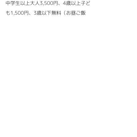
中学生以上大人3,500円、4歳以上子ど
も1,500円、3歳以下無料（お昼ご飯
無）
催行人員
10人～20名程度
その他
ご家族に体調のすぐれない方がいらっ
しゃる場合は参加をご遠慮ください。
ツアーのお申し込みは
こ
ちら
から