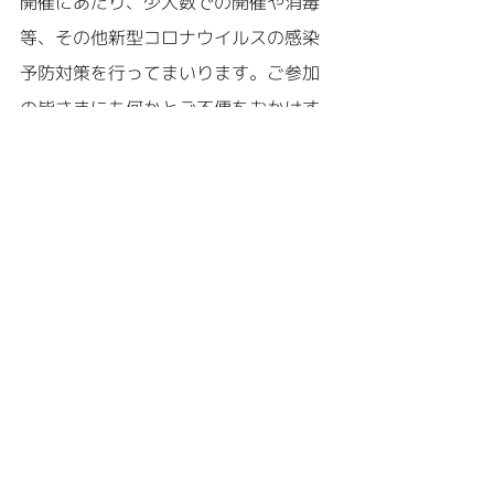
開催にあたり、少人数での開催や消毒
等、その他新型コロナウイルスの感染
予防対策を行ってまいります。ご参加
の皆さまにも何かとご不便をおかけす
るかと思いますがどうぞご理解ご協力
をお願いいたします。
動きやすい服装や靴でいらしてくださ
い。
終了