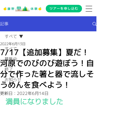
ツアーを申し込む
記事
すべて
2022年6月13日
すべて
7/17【追加募集】夏だ！
募集中
河原でのびのび遊ぼう！自
終了
分で作った箸と器で流しそ
お知らせ
うめんを食べよう！
更新日：
2022年6月14日
満員になりました