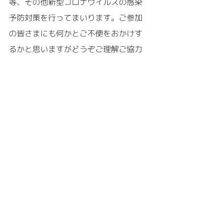
等、その他新型コロナウイルスの感染
予防対策を行ってまいります。ご参加
の皆さまにも何かとご不便をおかけす
るかと思いますがどうぞご理解ご協力
をお願いいたします。当日体調がすぐ
れない方は参加をお断りする場合があ
ります。
ツアーのお申し込みは
こ
ちら
から