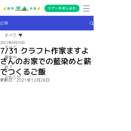
ツアーを申し込む
記事
すべて
2021年6月25日
すべて
7/31 クラフト作家ますよ
募集中
さんのお家での藍染めと薪
終了
でつくるご飯
お知らせ
更新日：
2021年12月28日