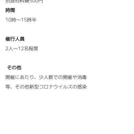
別途材料費500円
時間
10時～15時半
催行人員
2人～12名程度
その他
開催にあたり、少人数での開催や消毒
等、その他新型コロナウイルスの感染
予防対策を行ってまいります。ご参加
の皆さまにも何かとご不便をおかけす
るかと思いますがどうぞご理解ご協力
をお願いいたします。当日体調がすぐ