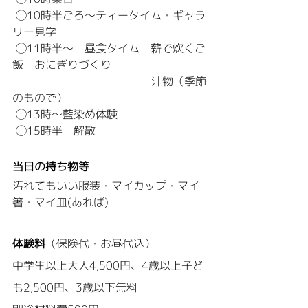
 ◯10時半ごろ〜ティータイム・ギャラ
リー見学
 ◯11時半～　昼食タイム　薪で炊くご
飯　おにぎりづくり
　　　　　　　　　　　 　 汁物（季節
のもので）
 ◯13時～藍染め体験
 ◯15時半　解散
当日の持ち物等
汚れてもいい服装・マイカップ・マイ
箸・マイ皿(あれば)
体験料
（保険代・お昼代込）
中学生以上大人4,500円、4歳以上子ど
も2,500円、3歳以下無料